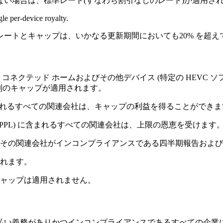
い場合は、標準レート(すなわち割引なしのレート)が適用さ
gle per-device royalty.
 レートとキャップは、いかなる更新期間においても20% を超
ネクテッド ホームおよびその他デバイス (特定の HEVC ソフ
個別のキャップが適用されます。
に含まれるすべての関連会社は、キャップの利益を得ることができ
PPL) に含まれるすべての関連会社は、上限の恩恵を受けます
びその関連会社がインコンプライアンスである四半期報告およ
されます。
キャップは適用されません。
ティ支払い義務がありかつインコンプライアンスであるすべての企