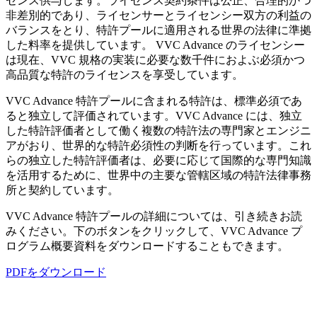
センス供与します。ライセンス契約条件は公正、合理的かつ
非差別的であり、ライセンサーとライセンシー双方の利益の
バランスをとり、特許プールに適用される世界の法律に準拠
した料率を提供しています。 VVC Advance のライセンシー
は現在、VVC 規格の実装に必要な数千件におよぶ必須かつ
高品質な特許のライセンスを享受しています。
VVC Advance 特許プールに含まれる特許は、標準必須であ
ると独立して評価されています。VVC Advance には、独立
した特許評価者として働く複数の特許法の専門家とエンジニ
アがおり、世界的な特許必須性の判断を行っています。これ
らの独立した特許評価者は、必要に応じて国際的な専門知識
を活用するために、世界中の主要な管轄区域の特許法律事務
所と契約しています。
VVC Advance 特許プールの詳細については、引き続きお読
みください。下のボタンをクリックして、VVC Advance プ
ログラム概要資料をダウンロードすることもできます。
PDFをダウンロード