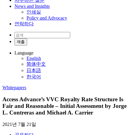
자주하는 질문
News and Insights
인쇄실
Policy and Advocacy
연락하다
Language
English
简体中文
日本語
한국어
Whitepapers
Access Advance’s VVC Royalty Rate Structure Is
Fair and Reasonable – Initial Assessment by Jorge
L. Contreras and Michael A. Carrier
2021년 7월 21일
공유하다