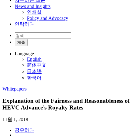
자주하는 질문
News and Insights
인쇄실
Policy and Advocacy
연락하다
Language
English
简体中文
日本語
한국어
Whitepapers
Explanation of the Fairness and Reasonableness of
HEVC Advance’s Royalty Rates
11월 1, 2018
공유하다